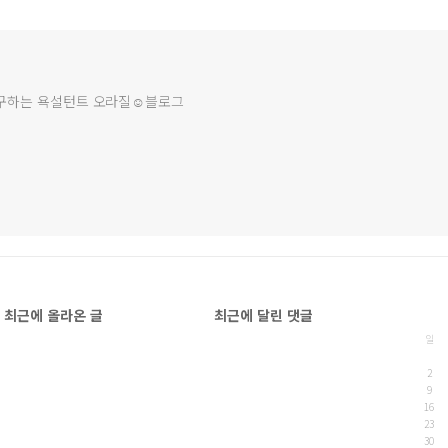
연구하는 욕설턴트 오라질☺블로그
최근에 올라온 글
최근에 달린 댓글
일
2
9
16
23
30