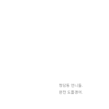
청담동 언니들.
완전 도플갱어.