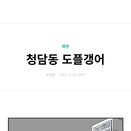
쾌변
청담동 도플갱어
오라질
2012. 4. 10. 14:53