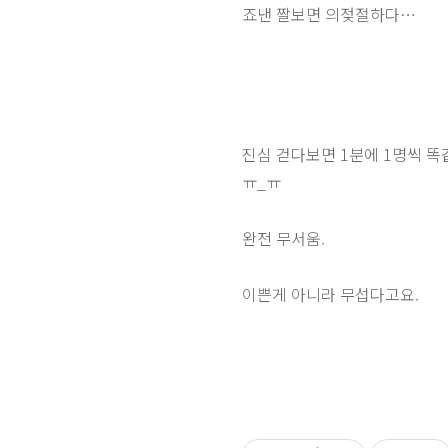
죠낸 짤보면
의젖절하다…
진심 걷다보면 1분에 1명씩 
ㅠ_ㅠ
완전 무서움.
이쁜게 아니라 무섭다고요.