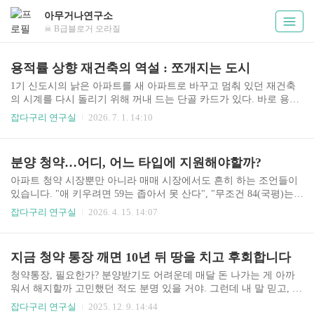
아무거나연구소
☠ B급블로거 오라질
용적률 상향 재건축의 역설 : 쪼개지는 도시
1기 신도시의 낡은 아파트를 새 아파트로 바꾸고 멈춰 있던 재건축
의 시계를 다시 돌리기 위해 꺼내 드는 단골 카드가 있다. 바로 용적
률 상향이다. 층수를 높여 일반분양 물량을 늘리면 조합원의 부담은
잡다구리 연구실
2026. 7. 1. 14:10
줄고 사업성은 좋아진다. 겉보기엔 모두가 윈윈하는 매력적인 정책
처럼 보인다. 하지만 이 변화가 항상 도시 전체의 활력으로 이어지는
것은 아니다. 오히려 냉혹한 시장 논리와 결합하면서, 도시는 살아남
분양 청약…어디, 어느 타입에 지원해야할까?
는 곳과 밀려나는 곳으로 더 선명하게 갈라진다. 1. 자본의 블랙홀과
풍선효과의 소멸용적률 상향으로 쏟아지는 공급 폭탄은 입지에 따
아파트 청약 시장뿐만 아니라 매매 시장에서도 흔히 하는 조언들이
라 잔인할 정도로 극단적인 결과를 낳는다.상급지의 자본 독식-대기
있습니다. "애 키우려면 59는 좁아서 못 산다", "무조건 84(국평)는
수요가 탄탄한 상급지 단지들은 늘어난 물량도 무리 없이 소화하며
가야 살기 좋다" 같은 말들이죠. 물론 틀린 말은 아닙니다. 하지만 자
잡다구리 연구실
2026. 4. 15. 14:07
재건축 성공 가도를 달린다. 신축 프리미엄과 쾌적한 주거..
산 형성의 관점에서 냉정하게 따져보면, 이건 ‘거주 만족도’와 ‘투자
우선순위’를 혼동한 조언에 가깝습니다.제가 생각하는 실리적인 청
약 전략은 명확합니다. 남들이 선호하는 블럭, 평형에 내 가점과 운
지금 청약 통장 깨면 10년 뒤 땅을 치고 후회합니다
을 무한정 베팅하는 것이 아니라, 빠르게 당첨을 통해 청약통장의 가
치와 수익을 조기에 실현하고 이를 발판 삼아 상급지로 이동하는
청약통장, 필요한가? 분양받기도 어려운데 매달 돈 나가는 게 아까
‘단계적 주거 사다리’ 전략입니다.핵심은 ‘선당후사(先當後思)’입니
워서 해지할까 고민했던 적도 분명 있을 거야. 그런데 내 말 믿고, 포
다. 84, A타입, 4베이, 남향 등 완벽한 선택지를 기다리며 무주택 기
기하지 않고 유지했으면 좋겠어. 이게 10년, 20년 뒤에 너의 자산을
잡다구리 연구실
2025. 12. 9. 14:44
간을 늘리는 사이, 분양가는 계속 치..