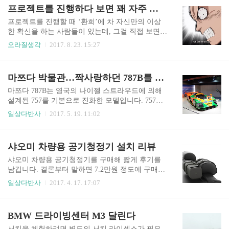
다. 여행지를 돌아다닐 때 구글지도를 볼 때 패드만
차 배터리에 직결하는 방식입니다. 강력한 힘을 필
프로젝트를 진행하다 보면 꽤 자주 겪는 일
큼 훌륭한 녀석도 없죠. 무엇보다 큰 화면!!..
요로 하는 콤프레셔에는 안정적인 전류 공급이 가
능한 직결방식이 훨씬 좋아보입니다. 배터리에 연
프로젝트를 진행할 때 ‘환희’에 차 자신만의 이상
결할 때는 빨간색 케이블은 +단자에, 검정색은 -단
한 확신을 하는 사람들이 있는데, 그걸 직접 보면
자에 연결하면 됩니다. 연결할 때의 순서는 빨간
정말 얼척이 없을 지경. 하긴 이만한 기묘한 구경거
오라질생각
2017. 8. 23. 15:27
색-검정색 순으로, 분리할 때는 검정색-빨간색 순
리도 흔치 않다. ‘나...나르시즘인가’ 싶다가도… 역
으로 하는 것이 좋겠습니다. 사용법은 간단하고 매
겨움을 간신히 참아내고 그래도 뭐라도 도움이 될
우 직관적입니다. 차량 배터리에 직결하면 본체의
까 장미빛 전망만을 부르짖는 그 추잡한 머리통에
마쯔다 박물관…짝사랑하던 787B를 만나다
앞 부분에 LED 라이트에 불이 들어오고, on-off 스
대고 부정적이거나 회의적인 케이스들을 들어 최
위치로 콤프레셔를 작..
악의 상황에 대한 어떤 대책이 있는지 물어보면 논
마쯔다 787B는 영국의 나이젤 스트라우드에 의해
리적인 대답없이 얼버무리며 대개는 이런 식으로
설계된 757를 기본으로 진화한 모델입니다. 757에
결론이 난다. “얘는 뭐 말만하면 부정적이야. 그래
이어 767B 그 후속모델로 787이 탄생하게 됩니다.
일상다반사
2017. 5. 19. 11:02
서 뭐 아무것도 하지 말자는 거야 뭐야? 뭐라도 해
넘버링 순서로 보면 777이어야 하지만 일본어 발음
보자고 이러는 거 아니야!!” 참 헛헛하다. ‘그 딴 식
이 어렵다는 이유로 787로 명명되었다고 합니다. 7
으로 할 거면 차라리 아무것도 안 하는 게 낫다고
87B는 탁월한 직진 성능을 가졌던 787을 베이스로
샤오미 차량용 공기청정기 설치 리뷰
이 괴섹히야!! 다음에 있을 좋은 기회마저 너 때문
코너링 성능을 비약적으로 업그레이드한 개량형
에 잃는 거라고!!..
모델입니다. 이 시리즈들은 르망 24시 레이스에 참
샤오미 차량용 공기청정기를 구매해 짧게 후기를
전하기 위해 만든 프로토 타입의 레이싱카입니다.
남깁니다. 결론부터 말하면 7.2만원 정도에 구매했
1991년 르망 24시 레이스 대회에는 787B 2대(55호,
고, 전반적으로 짱 좋음. 이것저것 쿠폰 쓰고. 앱 간
일상다반사
2017. 4. 17. 17:07
18호), 787 1대(56호)가 참가했습니다. 55호차가 우
편결제 등등 활용해서 저렴한 가격으로 구매한 듯.
승했고 18호차가 6위, 56호차가 8위를 마크 했습니
이 정도 가격이면 묻지도 따지지도 않고 사는게 합
다. 일본 완성차 업계 최초의 우승이며 무엇보다 로
리적. ㅋㅋㅋ 배송은 10일 정도 걸렸음. 워낙 유명
BMW 드라이빙센터 M3 달린다
터리 엔진과 카본 브레이크를..
한 템이라…자세한 사진 등은 생략하고 아래의 유
튜브 리뷰 영상을 참고하면 좋을듯해서 붙임. 출처
서킷을 체험하려면 별도의 서킷 라이센스가 필요