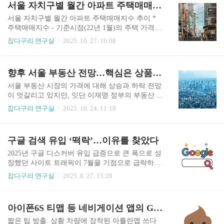
서울 자치구별 월간 아파트 주택매매지수 추이 (2020년 1월 ~ 2025년 9월 )
히 콘크리트 건물의 값이 아니라, 직장과의 거리, 자녀가 받을 교육
의 질, 쾌적한 환경, 풍부한 인프라, 편리한 교통 그리고 그곳에 산다
서울 자치구별 월간 아파트 주택매매지수 추이 *
는 사회적 지위까지 모두 포함되어 있습니다. 2. 입지는 결국 ‘시
주택매매지수 - 기준시점(22년 1월)의 주택 가격을
간’과 ‘기회’를 사는 것 비싼 동네가 비싼 이유는 그곳이 주민들에게
100으로 놓고 비교시점의 가격이 어느 정도인지 상
잡다구리 연구실
2025. 10. 27. 16:08
더 많은 시간과 기회를 제공하기 때문..
대적으로 보여주는 지표 1. 급등기 (2020년 1월 ~ 2
022년 초) -코로나19 팬데믹의 초저금리 기조와 풍
부한 유동성으로 인한 부동산 시장의 과열 -기준금
향후 서울 부동산 전망…핵심은 상품의 ‘초양극화’
리가 인하되면서 대출 부담이 줄자, '영끌(영혼까지
끌어모아 대출)'과 '패닉바잉(공황 구매)' 현상 확산
서울 부동산 시장의 가격에 대해 상승과 하락 전망
-서울 전 지역의 아파트 가격이 단기간에 급등 ​2.
이 엇갈리고 있지만, 잇단 이재명 정부의 부동산 정
하락 및 조정기 (2022년 초 ~ 2023년 말)-2022년 초
책 규제에 따라 시장의 구조적 변화는 예고되어 있
잡다구리 연구실
2025. 10. 24. 11:18
를 기점으로 상승세가 꺾이고 대부분 지역의 지수
다. 중장기적 관점에서 바라보면 단기적 등락을 넘
가 100 아래로 하락하며 조정-특히 이전 급등기에
어, ‘핵심지’ vs ‘비핵심지’ 또, 개별 상품성에 따른
상승 폭이 컸던 노원구, 도봉구, 강북구 등의 하락
격차가 극심해지는 '초양극화' 현상이 본격화될 것
구글 검색 유입 ‘떡락’…이유를 찾았다
이 두드러짐..
으로 보인다. 이는 장기적으로 일본 부동산 시장과
유사한 흐름과 맥락이 맞닿아 있으며 현재까지 정
2025년 구글 디스커버 유입 급증으로 큰 폭으로 성
부의 기조를 봐도 그렇다. 글로벌 시장 전체의 유동
장했던 사이트 트래픽이 7월을 기점으로 급락하며
성 공급에 따른 부의 집중이 고착화됐고, 결국 그들
이후 좀처럼 회복되지 못하는 상황이 이어졌다. G
잡다구리 연구실
2025. 8. 27. 15:28
만의 리그…트로피 부동산의 소유 트렌드는 자본
A4(구글 애널리틱스4) 데이터 분석 결과, 트래픽
시장에서 어쩔 도리가 없는 일이다. 핵심 업무지구,
감소의 주 원인을 유입 채널의 성과 변화에서 찾을
학군 중심 지역의 고가 유지 강남 3구, 마용성(마포
수 있었다. 이 기간 디스커버의 성과 하락도 일부
아이폰6S 티맵 등 네비게이션 앱의 GPS 문제 해결
·용산·성동)으로 대표되는 한강 벨트 지역은 강력
영향을 미치긴 했지만, ‘구글 검색 유입’이 이전 기
한 대출 ..
간 대비 절반 수준으로 급감하며 전체 트래픽 하락
짧은 팁 방출. 상황 차량에 장착된 아틀란맵 쓰다