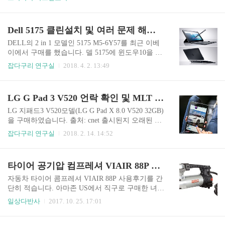
이 여권을 보고 한국인임을 알게 되자 ‘안뇽핫세
셀로나 여행. 아직도 시차 적응이 덜 되어 헤롱헤롱
요’ 라고 한국말로 인사해 주는 것은 인상적이었
잠도 설치는 가운데, 여행의 온기가 남아 있을 때
다. 처음 만나는 현지인이 주는 첫인상은 얼마나 중
기록을 개략적으로 정리하고자 한다. 누군가에게
Dell 5175 클린설치 및 여러 문제 해결방법
요한 것인가. 여행은 그렇게 기분 좋은 느낌으로 시
낯선 땅의 여행에 도움이 되길 바라는 마음과 함께
작된다. 에어차이나의 수화물 분..
나중에 나 스스로 추억돋을테니... 필름이 끊기기
DELL의 2 in 1 모델인 5175 M5-6Y57를 최근 이베
전에 쓰는 편이 좋겠다 싶다. 이 연재는 여행의 시
이에서 구매를 했습니다. 델 5175에 윈도우10을 클
간 순으로 정리할 예정이다. ▲ 비행기 밖 하늘은
린설치 후 윈도우 최신 업데이트와 드라이버들을
잡다구리 연구실
2018. 4. 2. 13:49
늘 신비로우면서 아름답다 에어차이나 탑승 소감
업데이트하니 사용하는데 여러 문제점들이 발생했
을 종합적으로 요약하면, 내 기준 대만족이다. 다음
습니다. 여러차례 클린 설치를 시도하는 ‘고난’ 끝
에 또 탄다면? 이 가격이라면 영혼이라도 팔아서
에 나름의 해결책을 찾아 그 결과를 공유하려고 합
LG G Pad 3 V520 언락 확인 및 MLT 끄기 방법
갈꺼다!! 에어차이나의 온라인 체크인은 정확하게
니다. 개인적인 경험을 공유하는 것이니, 셋팅을 하
비행기 출발 36시간 전에 가..
시는데 참고하시면 좋을 것 같습니다. 제가 쓰는 D
LG 지패드3 V520모델(LG G Pad X 8.0 V520 32GB)
ELL 5175 M5-6Y57 모델의 CPU 성능에 대한 사양
을 구매하였습니다. 출처: cnet 출시된지 오래된 모
에 대해 간단히 살펴보면 다음과 같습니다. 출처 : i
델이어서 퍼포먼스가 훌륭한 것은 아니지만, 일상
잡다구리 연구실
2018. 2. 14. 14:52
ntel ark 일반적인 업무와 웹서핑, 동영상 감상으로
적인 웹서핑이나 구글지도, 네비 등으로 활용하기
는 충분한 스펙입니다. 기본 주파수 1.10 GHz ~ 최
엔 차고 넘치는 녀석입니다. 비교적 저렴한 가격대
대 터보 주파수 2.80GHz 까지 지원하기에 윈도우
에 LTE 데이터 통신, FHD 화면, 32GB 저장용량,
타이어 공기압 컴프레셔 VIAIR 88P 사용후기
태블릿임에도 버벅임이 크..
무엇보다 풀사이즈 USB를 사용할 수 있는 매리트
를 갖고 있는 녀석입니다. 제가 이 녀석을 구매한
자동차 타이어 콤프레셔 VIAIR 88P 사용후기를 간
가장 큰 목적은 바르셀로나 여행 시 현지유심을 꽂
단히 적습니다. 아마존 US에서 직구로 구매한 녀석
아 wifi 도시락 역할을 수행시키기 위함입니다. 그
입니다. VIAIR의 제품들은 콤프레셔 브랜드 강자
일상다반사
2017. 10. 25. 17:01
동안의 여행 경험상 휴대전화기의 데이터로밍은
답게 제품의 완성도와 탁월한 마감을 보여줍니다.
차단해 두는 것이 무엇보다 마음 편하고 좋았습니
88P 모델은 시거잭에 연결하는 방식이 아니라 자동