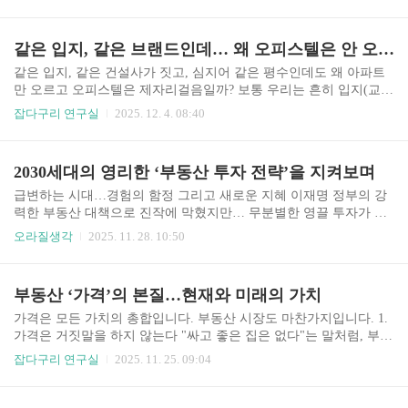
지켜줄 진짜 든든한 기반이 될 기회가 될 거거든. 사례를 하나 이야
기 해줄게. 사회초년생 월급 200만 원 받을 때부터 진짜 악착같이 청
약 통장에 돈을 넣었어. 청약 통장은 금액도 중요하지만, 기간도 무
같은 입지, 같은 브랜드인데… 왜 오피스텔은 안 오를까?
척 중요하거든. 남들은 주식이다 코인이다 하면서 당장 대박 나는 곳
에만 눈을 돌릴 때, 그는 묵묵히 청약 저축을 꾸준히 한 거지. 15년이
같은 입지, 같은 건설사가 짓고, 심지어 같은 평수인데도 왜 아파트
지난 지금 그는 아파트 분양에 당첨돼서 내 집 마련에 성공했어. 바
만 오르고 오피스텔은 제자리걸음일까? 보통 우리는 흔히 입지(교
로 꾸준히 쌓아온 청약 통장의 힘이야. 청약 통장을 꾸준히 납입하지
통, 학군, 일자리)가 깡패고, 브랜드도 좋으면 당연히 상품성도 좋다
잡다구리 연구실
2025. 12. 4. 08:40
않았다면 이런 기회조차 ..
고 생각하지만 부동산을 종합적으로 이해하려면 그 자체가 아니라,
시장이 부동산 상품들을 어떻게 ‘학습’해왔는지를 살펴봐야 한다.1.
땅을 사는 것 vs 건물의 사용가치를 사는 것가장 먼저 짚어야 할 것
2030세대의 영리한 ‘부동산 투자 전략’을 지켜보며
은 ‘토지’다. 부동산 가격 상승의 본질은 낡아가는 건물이 아니라 깔
고 앉은 땅의 가치 가 오르는 데 있다. 아파트는 오피스텔에 비해 상
급변하는 시대…경험의 함정 그리고 새로운 지혜 이재명 정부의 강
대적으로 넓은 대지지분을 가진다. 건물이 낡아 썩어가더라도 재건
력한 부동산 대책으로 진작에 막혔지만… 무분별한 영끌 투자가 아
축 기대감이 생기고, 결국엔 땅값이 집값을 밀어 올린다. 반면 오피
니라 본인이 감당할 수 있는 수준으로 서울 아파트에 갭투자 해 미래
오라질생각
2025. 11. 28. 10:50
스텔은 대부분 상업지역에 위치하여 입지가 훌륭한..
가치를 선점하고, 본인은 비교적 저렴한 서울 근교의 구축 아파트 전
세나 반전세에 거주하며 자산을 늘려가는 2030 젊은이들의 전략을
보고 감탄할 수밖에 없었다. 이는 단순한 투자를 넘어 근로 소득만으
부동산 ‘가격’의 본질…현재와 미래의 가치
로는 자산 격차를 좁히기 힘든 구조적 한계 속에서 찾아낸 그들만의
치열한 생존 해법이자 탁월한 자산 운용 전략이다.그러나 일부 시니
가격은 모든 가치의 총합입니다. 부동산 시장도 마찬가지입니다. 1.
어들이 막연히 젊은이들의 생존에 대한 노력을 폄하하거나, 왜곡된
가격은 거짓말을 하지 않는다 "싸고 좋은 집은 없다"는 말처럼, 부동
뉴스 조각을 짜집기해 본인의 편협한 논리를 강화하는 도구로 삼는
산 가격은 수많은 사람의 욕망과 판단이 응축된 객관적인 지표입니
잡다구리 연구실
2025. 11. 25. 09:04
모습을 직간접적으로 접할 때마다 실망감이 이루 말할 수가 없다..
다.주관의 객관화 : 개개인이 느끼는 ‘살기 좋다’는 감정은 주관적이
지만, 시장 참여자 대다수가 동의하는 ‘살기 좋음’은 반드시 가격으
로 증명됩니다.가치의 투영 : 우리가 지불하는 아파트 가격에는 단순