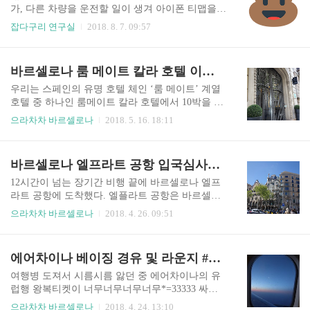
을 주도했다. 특히 유입 채널 차트로 살펴본 추이가
가, 다른 차량을 운전할 일이 생겨 아이폰 티맵을
과거와는 완전히 다른 양상을 보여 놀랐다. 그 동안
실행했는데, GPS를 수신 못하는 문제가 발생. 다른
잡다구리 연구실
2018. 8. 7. 09:57
디스커버와 검색 유입의 성장이 유사한 그래프를
앱 카카오맵, 네이버맵 등 위치정보를 이용한 앱들
그려왔었다면, 지금은 그 격차가 크게 벌어지는 기
은 매우 잘 잡는편이라 하드웨어적인 이상=GPS 안
현상(?)이 나타난 것이다. 그럼 하필이면 왜 7월부
테나가 고장났거나 하는 등의 문제는 아닌 것으로
바르셀로나 룸 메이트 칼라 호텔 이야기 ③
터였을까. 왜 검색 유입은 이렇게 극심한 떡락의 길
예측. 유독 티맵 등 네비게이션 앱에서만 문제 발
로 ..
생. 확실히 뭔가 소프트웨어적으로 문제가 있는 듯
우리는 스페인의 유명 호텔 체인 ‘룸 메이트’ 계열
하여 티맵을 삭제 후 재설치했는데 동일 증상 ㅠ_
호텔 중 하나인 룸메이트 칼라 호텔에서 10박을 했
ㅠ 엉엉우럭따 그래서 이것저것 다 해보다가 드디
다. 룸 메이트 호텔을 선택한 이유는 친절, 또 친절
으라차차 바르셀로나
2018. 5. 16. 18:11
어 해결방법을 찾아 블로그에 방출 비행기모드 실
때문이었다. 대부분의 유명한 호텔 비교사이트들
행 - 아이폰 전원을 완전히 끔 - 잠시 후 다시 전원
의 평가에서 스탭들의 친절함에서는 독보적으로
켬 - 비행기모드 해제 이 방법을 사용한 이후 티맵
훌륭한 평점을 갖고 있었다. 상세 리뷰에서도 대체
바르셀로나 엘프라트 공항 입국심사에서 도심까지 ②
등 네비게이션 앱에서 GPS 인식을 매우 잘 하는
로 스탭에 대한 평가가 좋았다. 사실 마음을 다치는
듯. 예전과 달리..
일은 사람이 만든다. 그래서 숙소를 선택할때 이 부
12시간이 넘는 장기간 비행 끝에 바르셀로나 엘프
분을 제일 중요시 여기는 편이다. 우리의 선택은 매
라트 공항에 도착했다. 엘플라트 공항은 바르셀로
우 탁월한 선택이었다. 직접 10박을 연박으로 경험
나 도심에서 차로 20~30분 정도 떨어진 곳에 위치
으라차차 바르셀로나
2018. 4. 26. 09:51
해 보니 룸메이트 칼라 호텔의 직원들은 무척 친절
해 있다. 비교적 도심과 가까운 공항이고, 깔끔하고
했다. 항상 먼저 인사하고, 웃어주며 무엇이든 정성
현대적이었다. 관광객들이 많아서인지 편의시설도
껏 도와주려고 노력했다. 시설도 훌륭했으며, 호텔
부족함 없이 잘 되어 있었다. 남자 화장실의 소변기
에어차이나 베이징 경유 및 라운지 #바르셀로나 ①
이 갖고 있어야할 모든 요소들이 좋았다. 호텔의 위
가 한국에서보다 상당히 높게 설치되어 있다. 유럽
치도 좋았다. 시끄러운..
의 위압감을 몸소 느낄 수 있어 재밌었다. 입국에
여행병 도져서 시름시름 앓던 중 에어차이나의 유
필요한 별도의 서류는 작성할 필요가 없었고, 입국
럽행 왕복티켓이 너무너무너무너무*=33333 싸서
심사는 빠르고 원활했다. 특히 입국심사 담당직원
질러버렸다. 그렇게 시작된 뜬금없는 스페인 바르
으라차차 바르셀로나
2018. 4. 24. 13:10