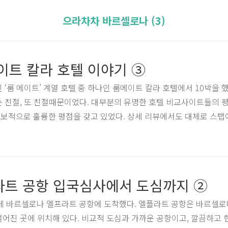
으라차차 바르셀로나 (3)
이트 칼라 호텔 이야기 ③
‘룸 메이트’ 계열 호텔 중 하나인 룸메이트 칼라 호텔에서 10박을 했
는 친절, 또 친절때문이었다. 대부분의 유명한 호텔 비교사이트들의 
보적으로 훌륭한 평점을 갖고 있었다. 상세 리뷰에서도 대체로 스탭
 다치는 일은 사람이 만든다. 그래서 숙소를 선택할때 이 부분을 제일
택은 매우 탁월한 선택이었다. 직접 10박을 연박으로 경험해 보니 
친절했다. 항상 먼저 인사하고, 웃어주며 무엇이든 정성껏 도와주려고
텔이 갖고 있어야할 모든 요소들이 좋았다. 호텔의 위치도 좋았다. 
트 공항 입국심사에서 도심까지 ②
끝에 바르셀로나 엘프라트 공항에 도착했다. 엘플라트 공항은 바르셀로
 떨어진 곳에 위치해 있다. 비교적 도심과 가까운 공항이고, 깔끔하고 