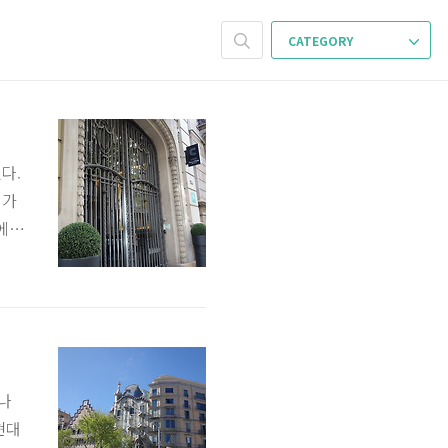
CATEGORY
다.
평가
에 대
 중
룸메이
 노
시끄러
나
현대