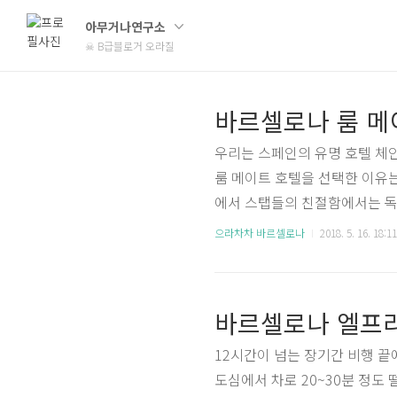
아무거나연구소
☠ B급블로거 오라질
바르셀로나 룸 메
우리는 스페인의 유명 호텔 체인 
룸 메이트 호텔을 선택한 이유
에서 스탭들의 친절함에서는 독
한 평가가 좋았다. 사실 마음을
으라차차 바르셀로나
2018. 5. 16. 18:11
요시 여기는 편이다. 우리의 선
트 칼라 호텔의 직원들은 무척 
력했다. 시설도 훌륭했으며, 호
바르셀로나 엘프라
운..
12시간이 넘는 장기간 비행 
도심에서 차로 20~30분 정도