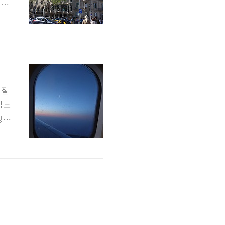
 한
한 별
 보
 현지
나의
 질
잠도
땅의
 편
면서
 가격
전에