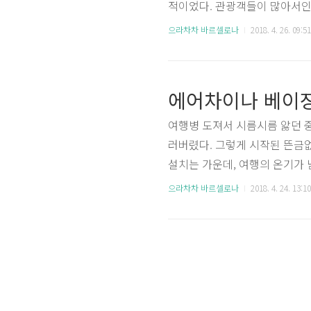
적이었다. 관광객들이 많아서인
국에서보다 상당히 높게 설치되어
으라차차 바르셀로나
2018. 4. 26. 09:51
도의 서류는 작성할 필요가 없
고 한국인임을 알게 되자 ‘안뇽
인이 주는 첫인상은 얼마나 중
에어차이나 베이징
수화물 분..
여행병 도져서 시름시름 앓던 
러버렸다. 그렇게 시작된 뜬금없
설치는 가운데, 여행의 온기가 
여행에 도움이 되길 바라는 마음
으라차차 바르셀로나
2018. 4. 24. 13:10
이 좋겠다 싶다. 이 연재는 여
아름답다 에어차이나 탑승 소감을
이라면 영혼이라도 팔아서 갈꺼
가..