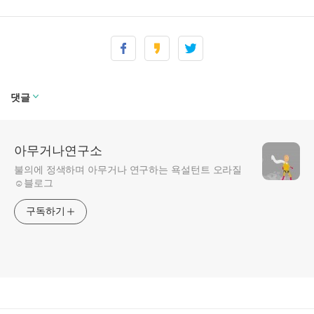
강원도 폭우와 개단횡단 블랙박스 영상
(0)
점화플러그와 점화케이블을 DIY 교체하였습니다
(0)
투스카니 알터네이터 교환기 - 공포의 배터리 이터
(0)
차 바꾸려고 2개월 앓이 한 결과
(0)
댓글
아무거나연구소
불의에 정색하며 아무거나 연구하는 욕설턴트 오라질
☺블로그
구독하기