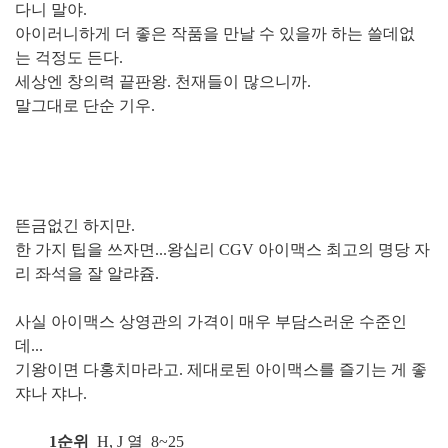
다니 말야.
아이러니하게 더 좋은 작품을 만날 수 있을까 하는 쓸데없
는 걱정도 든다.
세상엔 창의력 끝판왕. 천재들이 많으니까.
말그대로 단순 기우.
뜬금없긴 하지만.
한 가지 팁을 쓰자면...
왕십리 CGV 아이맥스 최고의 명당 자
리 좌석을 잘 알랴쥼.
사실 아이맥스 상영관의 가격이 매우 부담스러운 수준인
데...
기왕이면 다홍치마라고. 제대로된 아이맥스를 즐기는 게 좋
쟈나 쟈나.
1순위
H, J 열 8~25