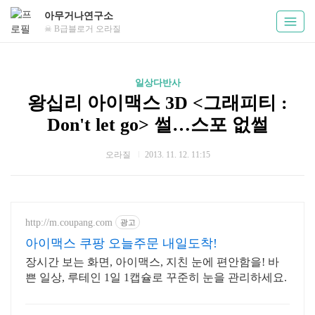
아무거나연구소
☠ B급블로거 오라질
일상다반사
왕십리 아이맥스 3D <그래피티 :
Don't let go> 썰…스포 없썰
오라질
2013. 11. 12. 11:15
http://m.coupang.com
광고
아이맥스 쿠팡 오늘주문 내일도착!
장시간 보는 화면, 아이맥스, 지친 눈에 편안함을! 바
쁜 일상, 루테인 1일 1캡슐로 꾸준히 눈을 관리하세요.