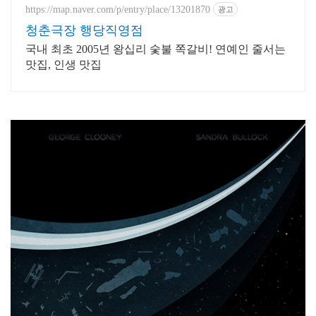
https://map.naver.com/p/entry/place/13201870
광고
청춘극장 행당직영점
국내 최초 2005년 왕십리 숯불 쪽갈비! 연예인 줄서는
맛집, 인생 맛집