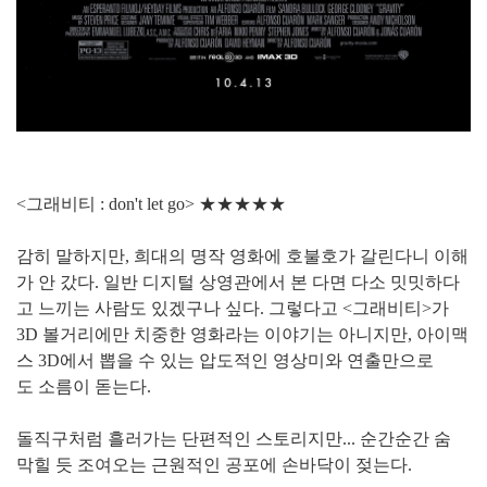
<그래비티 : don't let go>
★
★
★
★
★
감히 말하지만, 희대의 명작 영화에 호불호가 갈린다니 이해
가 안 갔다.
일반 디지털 상영관에서 본 다면 다소 밋밋하다
고 느끼는 사람도 있겠구나 싶다. 그렇다고
<그래비티>가
3D 볼거리에만 치중한 영화라는 이야기는
아니지만,
아이맥
스 3D에서 뽑을 수 있는 압도적인 영상미와 연출만으로
도 소름이 돋는다.
돌직구처럼 흘러가는 단편적인 스토리지만... 순간순간 숨
막힐 듯 조여오는 근원적인 공포에 손바닥이 젖는다.