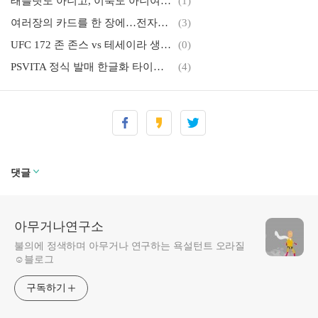
태블릿도 아니고, 이북도 아니여~ 크레마원 사용기
(1)
여러장의 카드를 한 장에…전자신용카드 ‘코인’
(3)
UFC 172 존 존스 vs 테세이라 생중계 채널은 어디?
(0)
PSVITA 정식 발매 한글화 타이틀 리스트 UPDATED
(4)
아이폰 iOS7 ~ 7.0.4 완탈 소식 및 탈옥 방법
(0)
르노삼성 QM3, 2250만원부터…파격적인 가격 행보
(2)
아이폰 페이스북 앱 업데이트 오류
(3)
대출 금리인하요구권이 무엇인지 아시나요?
(0)
댓글
아무거나연구소
불의에 정색하며 아무거나 연구하는 욕설턴트 오라질
☺블로그
구독하기