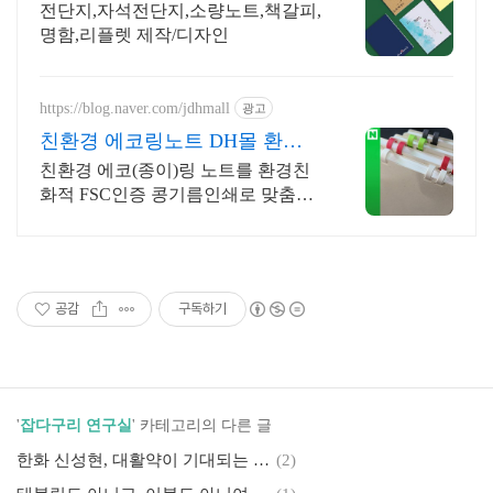
전단지,자석전단지,소량노트,책갈피,
명함,리플렛 제작/디자인
https://blog.naver.com/jdhmall
광고
친환경 에코링노트 DH몰 환경
을 생각하는 콩기름인쇄
친환경 에코(종이)링 노트를 환경친
화적 FSC인증 콩기름인쇄로 맞춤제
작하세요. (디자인, 소량제작가능, 카
드결제, 빠른배송)
공감
구독하기
'
잡다구리 연구실
' 카테고리의 다른 글
한화 신성현, 대활약이 기대되는 꽃미남 내야수
(2)