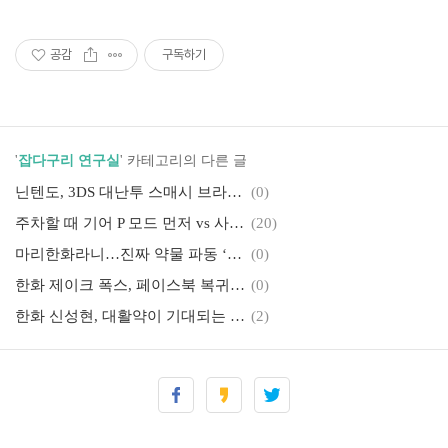
공감
구독하기
'
잡다구리 연구실
' 카테고리의 다른 글
닌텐도, 3DS 대난투 스매시 브라더스 ‘반글화’
(0)
주차할 때 기어 P 모드 먼저 vs 사이드 체결이 먼저?
(20)
마리한화라니…진짜 약물 파동 ‘최진행’ 악재
(0)
한화 제이크 폭스, 페이스북 복귀 관련 글 작성
(0)
한화 신성현, 대활약이 기대되는 꽃미남 내야수
(2)
태블릿도 아니고, 이북도 아니여~ 크레마원 사용기
(1)
여러장의 카드를 한 장에…전자신용카드 ‘코인’
(3)
UFC 172 존 존스 vs 테세이라 생중계 채널은 어디?
(0)
에버노트 검색이 안 되는 문제 해결
(4)