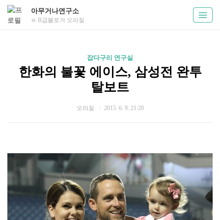
아무거나연구소
☠ B급블로거 오라질
잡다구리 연구실
한화의 불꽃 에이스, 삼성전 완투
탈보트
오라질
2015. 6. 9. 21:20