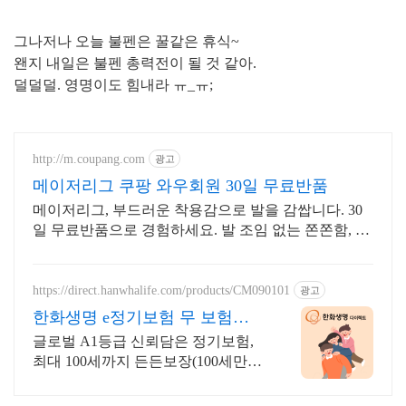
그나저나 오늘 불펜은 꿀같은 휴식~
왠지 내일은 불펜 총력전이 될 것 같아.
덜덜덜.
영명이도 힘내라 ㅠ_ㅠ;
http://m.coupang.com
광고
메이저리그 쿠팡 와우회원 30일 무료반품
메이저리그, 부드러운 착용감으로 발을 감쌉니다. 30
일 무료반품으로 경험하세요. 발 조임 없는 쫀쫀함, 쿠
팡에서 편안함을 누리세요. 장시간 착용도 부담 없습
니다.
https://direct.hanwhalife.com/products/CM090101
광고
한화생명 e정기보험 무 보험료
간편계산
글로벌 A1등급 신뢰담은 정기보험,
최대 100세까지 든든보장(100세만기
선택시)