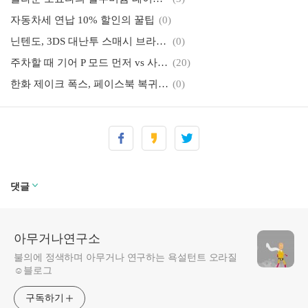
자동차세 연납 10% 할인의 꿀팁
(0)
닌텐도, 3DS 대난투 스매시 브라더스 ‘반글화’
(0)
주차할 때 기어 P 모드 먼저 vs 사이드 체결이 먼저?
(20)
한화 제이크 폭스, 페이스북 복귀 관련 글 작성
(0)
한화의 불꽃 에이스, 삼성전 완투 탈보트
(0)
한화 신성현, 대활약이 기대되는 꽃미남 내야수
(2)
태블릿도 아니고, 이북도 아니여~ 크레마원 사용기
(1)
여러장의 카드를 한 장에…전자신용카드 ‘코인’
(3)
댓글
아무거나연구소
불의에 정색하며 아무거나 연구하는 욕설턴트 오라질
☺블로그
구독하기