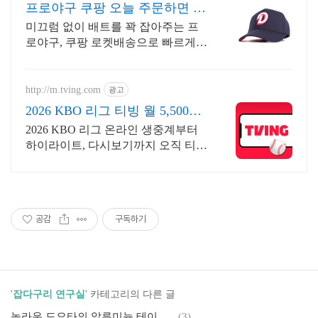
프로야구 쿠팡 오늘 주문하면 내
일 도착
미끄럼 없이 배트를 꽉 잡아주는 프
로야구, 쿠팡 로켓배송으로 빠르게
경험하세요! 야구하는 내내 손이 편
안해야죠! 가볍고 유연한 장갑으로
훈련에 집중하세요.
http://m.tving.com
광고
2026 KBO 리그 티빙 월 5,500원
부터
2026 KBO 리그 온라인 생중계부터
하이라이트, 다시보기까지 오직 티빙
에서!
공감
구독하기
'
잡다구리 연구실
' 카테고리의 다른 글
놀라운 도요타의 알루미늄 테이프 튜닝
(3)