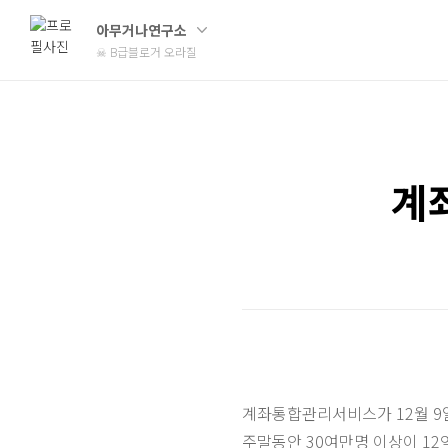
아무거나연구소
☠ B급블로거 오라질
계
계좌통합관리서비스가 12월 9
주말동안
30여만명 이상이 12