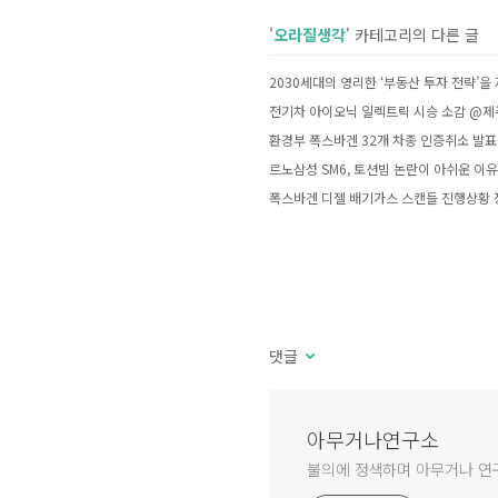
'
오라질생각
' 카테고리의 다른 글
2030세대의 영리한 ‘부동산 투자 전략’을
전기차 아이오닉 일렉트릭 시승 소감 @
환경부 폭스바겐 32개 차종 인증취소 발표
르노삼성 SM6, 토션빔 논란이 아쉬운 이유
폭스바겐 디젤 배기가스 스캔들 진행상황 
댓글
아무거나연구소
불의에 정색하며 아무거나 