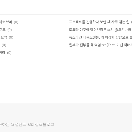
 지켜보며
프로젝트를 진행하다 보면 꽤 자주 겪는 일
(0)
제주도
토요타 아쿠아 하이브리드 소감 @오키나와
(0)
 요약
폭스바겐 디젤스캔들, 왜 이상한 방향으로 
(0)
일부가 전부를 욕 먹임.txt (Feat. 미친 택배
(0)
정리
(0)
연구하는 욕설턴트 오라질☺블로그