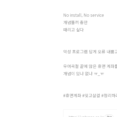
No install, No service
개념똘끼 충만
때리고 싶다
악성 프로그램 답게 오류 내뿜고
우여곡절 끝에 많은 휴면
계좌를
개념이 있냐 없냐 ㅠ_ㅠ
#휴면계좌 #잊고살걸 #정리하
https://upharos.co.kr