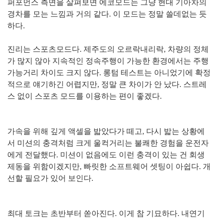
퍼포먼스 측면을 살펴보면 에코모드는 그냥 현대 기아차의
경차를 모는 느낌과 거의 같다. 이 모드는 정말 쓸데없는 듯
하다.
진리는 스포츠모드다. 제주도의 오르락내리락, 차량의 정체
가 많지 않아 지속적인 정속주행이 가능한 환경에서는 주행
가능거리 차이도 크지 않다.
롱텀 테스트는 아니었기에 확정
적으로 얘기하긴 어렵
지만, 정말 큰 차이가 안 났다. 스트레
스 없이 스포츠 모드를 이용하는 편이 좋겠다.
가속을 위해 깊게 액셀을 밟았다가 떼고,
다시 밟는 상황에
서
미션의 충격처럼 크게 울컥거리는 불쾌한 경험을 운전자
에게 전달했다. 미션이 없음에도 이런 충격이 있는 건
회생
제동을 위함이겠지만, 빠릿한 소프트웨어 셋팅이 아쉽다. 개
선할 필요가 있어 보인다.
최대 토크는 초반부터 쏟아진다. 이게 참 기묘하다. 내연기