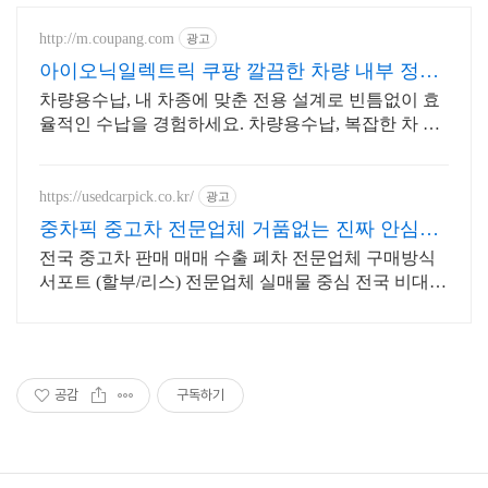
http://m.coupang.com
광고
아이오닉일렉트릭 쿠팡 깔끔한 차량 내부 정리
끝
차량용수납, 내 차종에 맞춘 전용 설계로 빈틈없이 효
율적인 수납을 경험하세요. 차량용수납, 복잡한 차 안
을 깔끔하게 정리하세요.
https://usedcarpick.co.kr/
광고
중차픽 중고차 전문업체 거품없는 진짜 안심거
래
전국 중고차 판매 매매 수출 폐차 전문업체 구매방식
서포트 (할부/리스) 전문업체 실매물 중심 전국 비대면
계약 및 탁송 지원, 전국 매입 판매 거품 빠진 거래
공감
구독하기