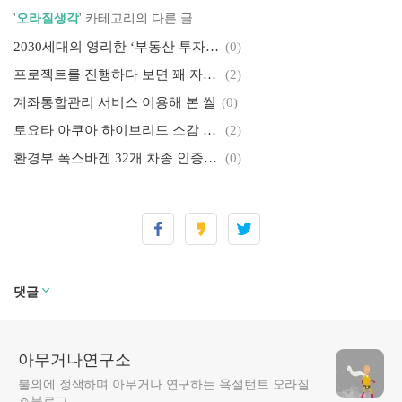
'
오라질생각
' 카테고리의 다른 글
2030세대의 영리한 ‘부동산 투자 전략’을 지켜보며
(0)
프로젝트를 진행하다 보면 꽤 자주 겪는 일
(2)
계좌통합관리 서비스 이용해 본 썰
(0)
토요타 아쿠아 하이브리드 소감 @오키나와 렌트
(2)
환경부 폭스바겐 32개 차종 인증취소 발표 요약
(0)
폭스바겐 디젤스캔들, 왜 이상한 방향으로 흐르나
(2)
르노삼성 SM6, 토션빔 논란이 아쉬운 이유
(0)
일부가 전부를 욕 먹임.txt (Feat. 미친 택배기사)
(0)
폭스바겐 디젤 배기가스 스캔들 진행상황 정리
(0)
댓글
아무거나연구소
불의에 정색하며 아무거나 연구하는 욕설턴트 오라질
☺블로그